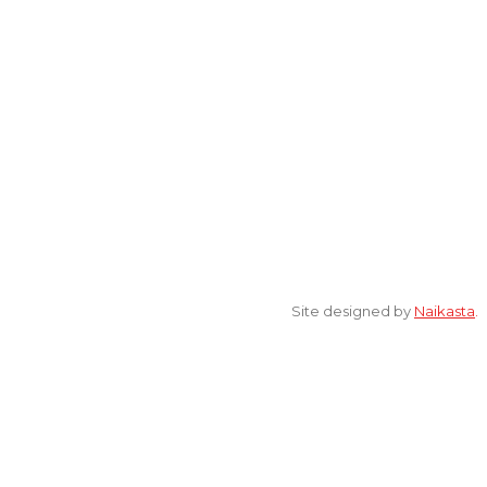
© 2022 All Rights Reserved. elsaonline.com by YPK ELSA.
Site designed by
Naikasta
.