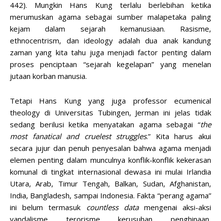
442). Mungkin Hans Kung terlalu berlebihan ketika
merumuskan agama sebagai sumber malapetaka paling
kejam dalam sejarah kemanusiaan. Rasisme,
ethnocentrism, dan ideology adalah dua anak kandung
zaman yang kita tahu juga menjadi factor penting dalam
proses penciptaan “sejarah kegelapan” yang menelan
jutaan korban manusia.
Tetapi Hans Kung yang juga professor ecumenical
theology di Universitas Tubingen, Jerman ini jelas tidak
sedang berilusi ketika menyatakan agama sebagai “
the
most fanatical and cruelest struggles
.” Kita harus akui
secara jujur dan penuh penyesalan bahwa agama menjadi
elemen penting dalam munculnya konflik-konflik kekerasan
komunal di tingkat internasional dewasa ini mulai Irlandia
Utara, Arab, Timur Tengah, Balkan, Sudan, Afghanistan,
India, Bangladesh, sampai Indonesia. Fakta “perang agama”
ini belum termasuk
countless data
mengenai aksi-aksi
vandalisme, terorisme, kerusuhan, penghinaan,