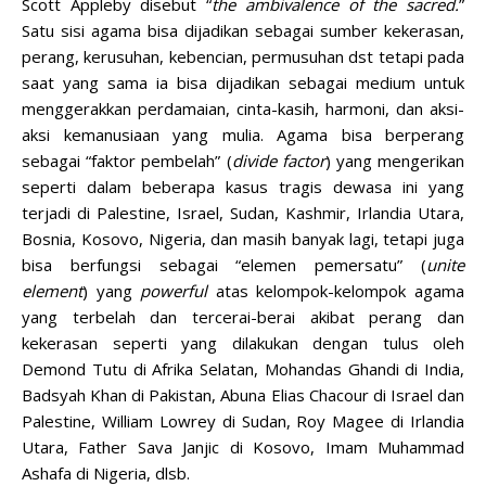
Scott Appleby disebut “
the ambivalence of the sacred.
”
Satu sisi agama bisa dijadikan sebagai sumber kekerasan,
perang, kerusuhan, kebencian, permusuhan dst tetapi pada
saat yang sama ia bisa dijadikan sebagai medium untuk
menggerakkan perdamaian, cinta-kasih, harmoni, dan aksi-
aksi kemanusiaan yang mulia. Agama bisa berperang
sebagai “faktor pembelah” (
divide factor
) yang mengerikan
seperti dalam beberapa kasus tragis dewasa ini yang
terjadi di Palestine, Israel, Sudan, Kashmir, Irlandia Utara,
Bosnia, Kosovo, Nigeria, dan masih banyak lagi, tetapi juga
bisa berfungsi sebagai “elemen pemersatu” (
unite
element
) yang
powerful
atas kelompok-kelompok agama
yang terbelah dan tercerai-berai akibat perang dan
kekerasan seperti yang dilakukan dengan tulus oleh
Demond Tutu di Afrika Selatan, Mohandas Ghandi di India,
Badsyah Khan di Pakistan, Abuna Elias Chacour di Israel dan
Palestine, William Lowrey di Sudan, Roy Magee di Irlandia
Utara, Father Sava Janjic di Kosovo, Imam Muhammad
Ashafa di Nigeria, dlsb.