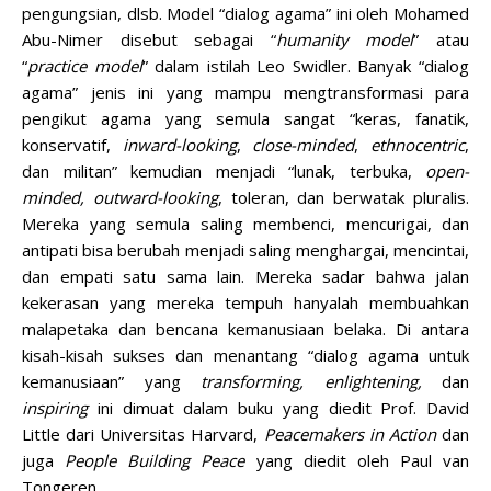
pengungsian, dlsb. Model “dialog agama” ini oleh Mohamed
Abu-Nimer disebut sebagai “
humanity model
” atau
“
practice model
” dalam istilah Leo Swidler. Banyak “dialog
agama” jenis ini yang mampu mengtransformasi para
pengikut agama yang semula sangat “keras, fanatik,
konservatif,
inward-looking
,
close-minded
,
ethnocentric
,
dan militan” kemudian menjadi “lunak, terbuka,
open-
minded, outward-looking
, toleran, dan berwatak pluralis.
Mereka yang semula saling membenci, mencurigai, dan
antipati bisa berubah menjadi saling menghargai, mencintai,
dan empati satu sama lain. Mereka sadar bahwa jalan
kekerasan yang mereka tempuh hanyalah membuahkan
malapetaka dan bencana kemanusiaan belaka. Di antara
kisah-kisah sukses dan menantang “dialog agama untuk
kemanusiaan” yang
transforming,
enlightening,
dan
inspiring
ini dimuat dalam buku yang diedit Prof. David
Little dari Universitas Harvard,
Peacemakers in Action
dan
juga
People Building Peace
yang diedit oleh Paul van
Tongeren.