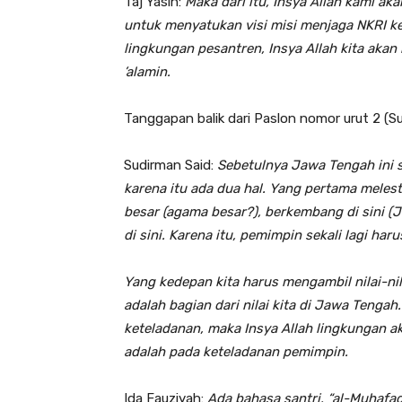
Taj Yasin:
Maka dari itu, Insya Allah kami a
untuk menyatukan visi misi menjaga NKRI kedep
lingkungan pesantren, Insya Allah kita aka
’alamin.
Tanggapan balik dari Paslon nomor urut 2 (S
Sudirman Said:
Sebetulnya Jawa Tengah ini 
karena itu ada dua hal. Yang pertama meles
besar (agama besar?), berkembang di sini
di sini. Karena itu, pemimpin sekali lagi ha
Yang kedepan kita harus mengambil nilai-nila
adalah bagian dari nilai kita di Jawa Tengah
keteladanan, maka Insya Allah lingkungan a
adalah pada keteladanan pemimpin.
Ida Fauziyah:
Ada bahasa santri, “al-Muhafad