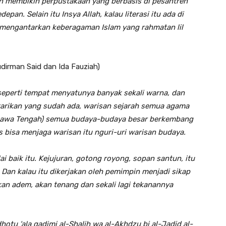
kan membikin perpustakaan yang berbasis di pesantren
an. Selain itu Insya Allah, kalau literasi itu ada di
n mengantarkan keberagaman Islam yang rahmatan lil
udirman Said dan Ida Fauziah)
seperti tempat menyatunya banyak sekali warna, dan
tarikan yang sudah ada, warisan sejarah semua agama
 (Jawa Tengah) semua budaya-budaya besar berkembang
rus bisa menjaga warisan itu nguri-uri warisan budaya.
i baik itu. Kejujuran, gotong royong, sopan santun, itu
. Dan kalau itu dikerjakan oleh pemimpin menjadi sikap
kan adem, akan tenang dan sekali lagi tekanannya
hotu ‘ala qadimi al-Shalih wa al-Akhdzu bi al-Jadid al-