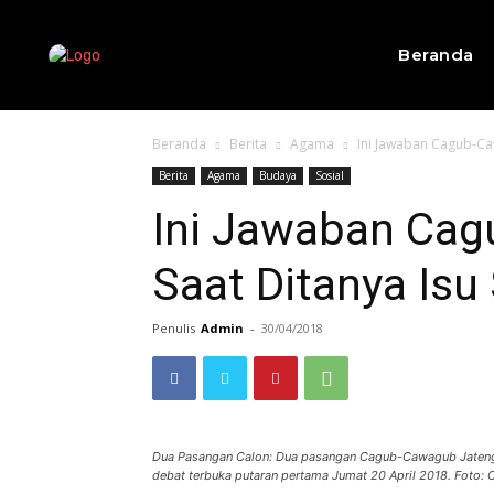
Beranda
Beranda
Berita
Agama
Ini Jawaban Cagub-Ca
Berita
Agama
Budaya
Sosial
Ini Jawaban Ca
Saat Ditanya Isu
Penulis
Admin
-
30/04/2018
Dua Pasangan Calon: Dua pasangan Cagub-Cawagub Jateng,
debat terbuka putaran pertama Jumat 20 April 2018. Foto: 