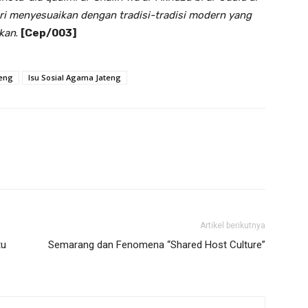
ari menyesuaikan dengan tradisi-tradisi modern yang
skan
.
[Cep/003]
teng
Isu Sosial Agama Jateng
Artikel berikutnya
tu
Semarang dan Fenomena “Shared Host Culture”