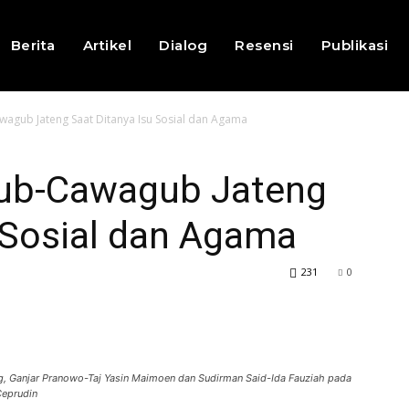
Berita
Artikel
Dialog
Resensi
Publikasi
wagub Jateng Saat Ditanya Isu Sosial dan Agama
gub-Cawagub Jateng
 Sosial dan Agama
231
0
 Ganjar Pranowo-Taj Yasin Maimoen dan Sudirman Said-Ida Fauziah pada
Ceprudin