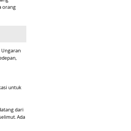
a orang
i Ungaran
kedepan,
kasi untuk
datang dari
selimut. Ada