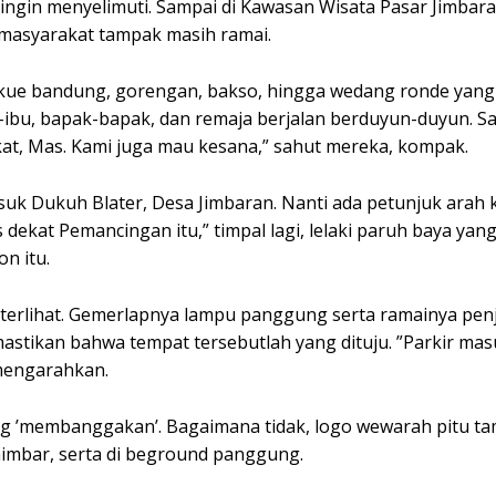
ingin menyelimuti. Sampai di Kawasan Wisata Pasar Jimbara
 masyarakat tampak masih ramai.
kue bandung, gorengan, bakso, hingga wedang ronde yang 
ibu, bapak-bapak, dan remaja berjalan berduyun-duyun. Sa
t, Mas. Kami juga mau kesana,” sahut mereka, kompak.
asuk Dukuh Blater, Desa Jimbaran. Nanti ada petunjuk arah 
ekat Pemancingan itu,” timpal lagi, lelaki paruh baya yan
n itu.
 terlihat. Gemerlapnya lampu panggung serta ramainya pen
astikan bahwa tempat tersebutlah yang dituju. ”Parkir mas
 mengarahkan.
 ’membanggakan’. Bagaimana tidak, logo wewarah pitu t
imbar, serta di beground panggung.