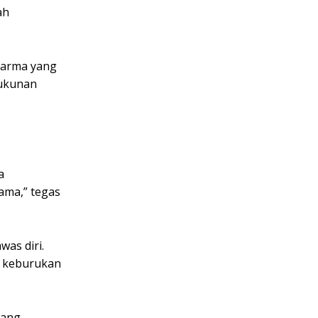
ah
Darma yang
rukunan
a
ama,” tegas
as diri.
h keburukan
yang