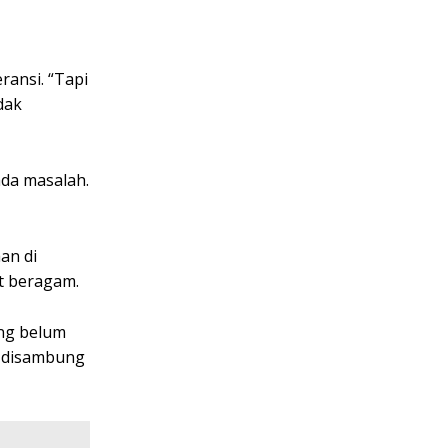
ansi. “Tapi
dak
da masalah.
an di
t beragam.
ang belum
o disambung