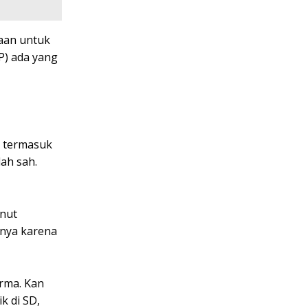
aan untuk
P) ada yang
a termasuk
ah sah.
anut
unya karena
rma. Kan
k di SD,