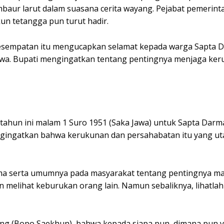
baur larut dalam suasana cerita wayang. Pejabat pemerint
un tetangga pun turut hadir.
 kesempatan itu mengucapkan selamat kepada warga Sapta 
awa. Bupati mengingatkan tentang pentingnya menjaga ke
tahun ini malam 1 Suro 1951 (Saka Jawa) untuk Sapta Darm
ngingatkan bahwa kerukunan dan persahabatan itu yang ut
a serta umumnya pada masyarakat tentang pentingnya maw
 melihat keburukan orang lain. Namun sebaliknya, lihatla
ng (Bopo Saekhun), bahwa kepada siapa pun, dimana pun 