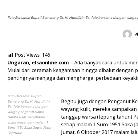
Foto Bersama: Bupati Semarang Dr. H. Mundjirin Es, foto bersama dengan warga
A
Post Views:
146
Ungaran, elsaonline.com
– Ada banyak cara untuk m
Mulai dari ceramah keagamaan hingga dibalut dengan p
pentingnya menjaga dan menghargai perbedaan keyakin
Foto Bersama: Bupati
Begitu juga dengan Penganut Ke
Semarang Dr. H. Mundjirin
Es, foto bersama dengan
wayang kulit, mereka sampaikan 
warga penganut Sapta
tanggap warsa (tepung tahun) Pe
Darma usai menghadiri
acara wayangan malam 1
setiap malam 1 Suro 1951 Saka J
Suro 1951 Saka Jawa. Foto:
Jumat, 6 Oktober 2017 malam lal
Ceprudin