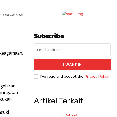
. Foto: Ceprudin
Subscribe
 keagamaan.
e
I WANT IN
I've read and accept the
Privacy Policy
.
agelaran
eringatan
akukan
Artikel Terkait
asuki
Artikel