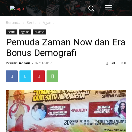
Beranda
Berita
Agama
Berita
Agama
Budaya
Pemuda Zaman Now dan Era
Bonus Demografi
Penulis
Admin
-
02/11/2017
578
0