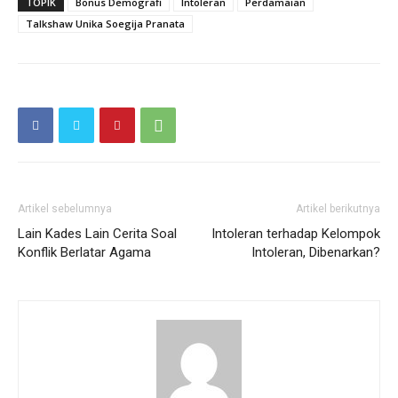
TOPIK
Bonus Demografi
Intoleran
Perdamaian
Talkshaw Unika Soegija Pranata
Artikel sebelumnya
Artikel berikutnya
Lain Kades Lain Cerita Soal
Intoleran terhadap Kelompok
Konflik Berlatar Agama
Intoleran, Dibenarkan?