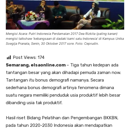
Mengisi Acara: Putri Indonesia Perdamaian 2017 Dea Rizkita (paling kanan)
mengisi talkshaw ‘kebangsaan di dadaki kami satu Indonesia’ di Kampus Unika
Soegija Pranata, Senin, 30 Oktober 2017 sore. Foto: Ceprudin.
Post Views:
174
Semarang, elsaonline.com
– Tiga tahun kedepan ada
tantangan besar yang akan dihadapi pemuda zaman now.
Tantangan itu bonus demografi namanya. Secara
sederhana bonus demografi artinya fenomena dimana
suatu negara memiliki penduduk usia produktif lebih besar
dibanding usia tak produktif.
Hasil riset Bidang Pelatihan dan Pengembangan BKKBN,
pada tahun 2020-2030 Indonesia akan mendapatkan