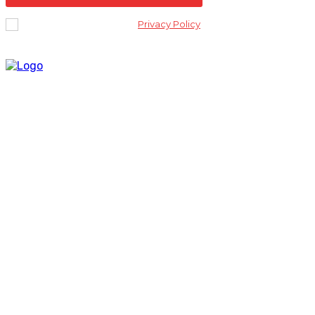
I've read and accept the
Privacy Policy
.
Lantai 2 Kantor Yayasan Lembaga Studi Sosial dan Agama
[ELSA] Jalan Sunan Ampel nomor 11, Kelurahan Tambakaji,
Ngaliyan, Kota Semarang Jawa Tengah 50185