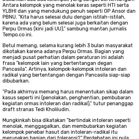
Antara kelompok yang menolak keras seperti HTI serta
YLBHI dan yang mendukung penuh seperti GP Ansor dan
PBNU. ”Kita harus selesai dulu dengan istilah-istilah,
karena ada yang belum selesai juga berkaitan dengan
Perpu Ormas (kini jadi UU),” sambung mantan jurnalis
Tempo.co ini.
Betul memang, selama kurang lebih 3 bulan masyarakat
dikotakan karena adanya Perpu Ormas. Bagian yang
menjadi pusat perhatian dalam peraturan ini adalah
frasa ”kelompok lain yang bertentangan degan
Pancasila”. Artinya, kelompok-kelompok intoleran dan
radikal yang bertentangan dengan Pancasila siap-siap
dibubarkan.
”Pada akhirnya memang harus menentukan sikap dalam
kasus seperti ini (penolakan, penghentian, pembubaran
kegiatan ormas intoleran dan radikal),” tutur penanggap
draft stranas Tedi Kholiludin.
Mungkinkah bisa dikatakan ”bertindak intoleran seperti
menolak, menggagalkan, dan membubarkan kegiatan
kelompok penebar hasut dan intoleran-radikal itu
merupakan bagian dari toleransi?” Perdebatan ini pula