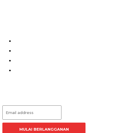
Menu
Kirim Tulisan
Kontak
Pedoman Siber
Redaksi
Langganan Artikel
MULAI BERLANGGANAN