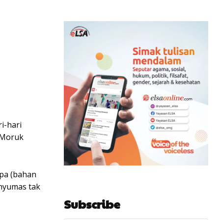
i-hari
y Moruk
apa (bahan
anyumas tak
Subscribe