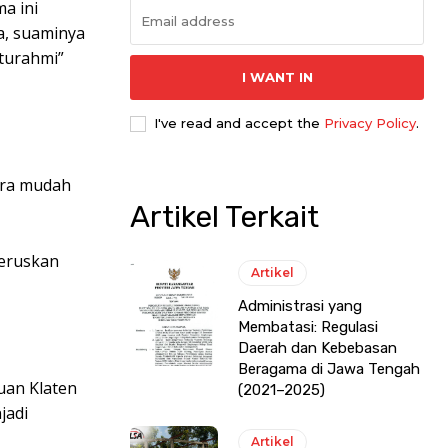
a ini
a, suaminya
aturahmi”
I WANT IN
I've read and accept the
Privacy Policy
.
ara mudah
Artikel Terkait
neruskan
Artikel
Administrasi yang
Membatasi: Regulasi
Daerah dan Kebebasan
Beragama di Jawa Tengah
uan Klaten
(2021–2025)
jadi
Artikel