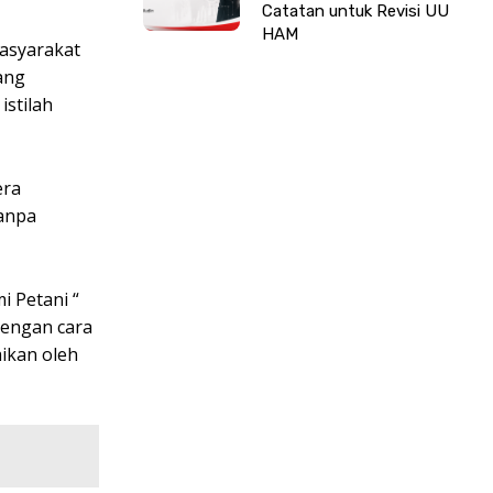
Catatan untuk Revisi UU
HAM
masyarakat
ang
istilah
era
tanpa
i Petani “
dengan cara
ikan oleh