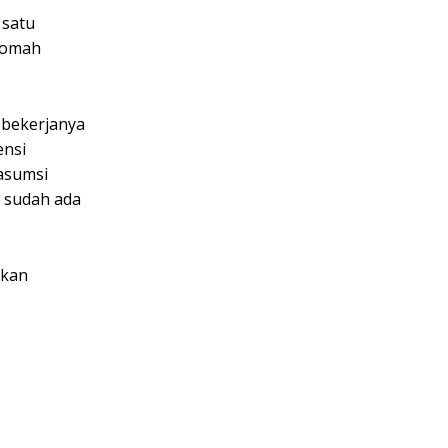
 satu
ikomah
 bekerjanya
ensi
 asumsi
u sudah ada
akan