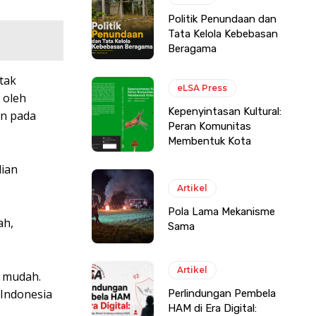
Politik Penundaan dan
Tata Kelola Kebebasan
Beragama
tak
eLSA Press
 oleh
Kepenyintasan Kultural:
an pada
Peran Komunitas
Membentuk Kota
lian
Artikel
Pola Lama Mekanisme
ah,
Sama
Artikel
h mudah.
 Indonesia
Perlindungan Pembela
HAM di Era Digital: