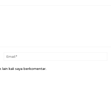
Nama:*
Em
 lain kali saya berkomentar.