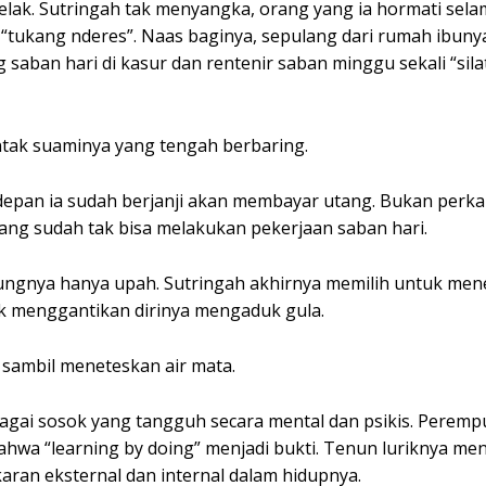
lak. Sutringah tak menyangka, orang yang ia hormati selam
“tukang nderes”. Naas baginya, sepulang dari rumah ibuny
g saban hari di kasur dan rentenir saban minggu sekali “sil
entak suaminya yang tengah berbaring.
epan ia sudah berjanji akan membayar utang. Bukan perk
i yang sudah tak bisa melakukan pekerjaan saban hari.
jungnya hanya upah. Sutringah akhirnya memilih untuk me
k menggantikan dirinya mengaduk gula.
sambil meneteskan air mata.
bagai sosok yang tangguh secara mental dan psikis. Peremp
wa “learning by doing” menjadi bukti. Tenun luriknya men
karan eksternal dan internal dalam hidupnya.