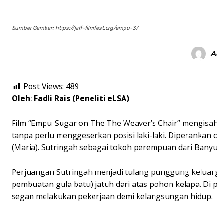
Sumber Gambar: https://jaff-filmfest.org/empu-3/
A
Post Views:
489
Oleh: Fadli Rais (Peneliti eLSA)
Film “Empu-Sugar on The The Weaver’s Chair” mengisah
tanpa perlu menggeserkan posisi laki-laki. Diperankan o
(Maria). Sutringah sebagai tokoh perempuan dari Banyu
Perjuangan Sutringah menjadi tulang punggung keluarg
pembuatan gula batu) jatuh dari atas pohon kelapa. Di 
segan melakukan pekerjaan demi kelangsungan hidup.