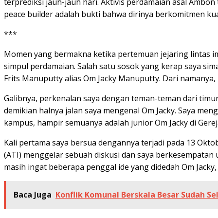
terprediksi jauh-jauh hari. Aktivis perdamaian asal Amb
peace builder adalah bukti bahwa dirinya berkomitmen kua
***
Momen yang bermakna ketika pertemuan jejaring lintas im
simpul perdamaian. Salah satu sosok yang kerap saya sim
Frits Manuputty alias Om Jacky Manuputty. Dari namanya, 
Galibnya, perkenalan saya dengan teman-teman dari timu
demikian halnya jalan saya mengenal Om Jacky. Saya mengena
kampus, hampir semuanya adalah junior Om Jacky di Gere
Kali pertama saya bersua dengannya terjadi pada 13 Oktobe
(ATI) menggelar sebuah diskusi dan saya berkesempatan unt
masih ingat beberapa penggal ide yang didedah Om Jacky,
Baca Juga
Konflik Komunal Berskala Besar Sudah Se