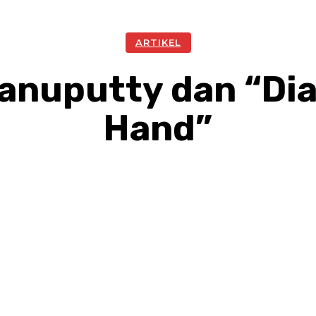
ARTIKEL
nuputty dan “Dia
Hand”
Facebook
Twitter
Pinterest
W