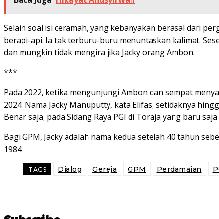
Baca Juga
Hikayat Anusyirwan
Selain soal isi ceramah, yang kebanyakan berasal dari pe
berapi-api. Ia tak terburu-buru menuntaskan kalimat. Se
dan mungkin tidak mengira jika Jacky orang Ambon.
***
Pada 2022, ketika mengunjungi Ambon dan sempat menyamba
2024. Nama Jacky Manuputty, kata Elifas, setidaknya hing
Benar saja, pada Sidang Raya PGI di Toraja yang baru saja 
Bagi GPM, Jacky adalah nama kedua setelah 40 tahun seb
1984.
Dialog
Gereja
GPM
Perdamaian
P
TAGS
Subscribe