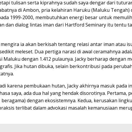
tapi tulisan serta kiprahnya sudah saya dengar dari tutur
habatnya di Ambon, pria kelahiran Haruku (Maluku Tengah
u pada 1999-2000, membutuhkan energi besar untuk memulih
dan dialog lintas iman dari Hartford Seminary itu tentu ta
mengira ia akan berkisah tentang relasi antar iman atau isu-
dikit meleset. Dua pertiga narasi di awal ceramahnya ada
insi Maluku dengan 1.412 pulaunya. Jacky berharap dengan me
fis. Jika hutan dibuka, selain berkontribusi pada peruba
atnya.
jadi karena pembukaan hutan, Jacky akhirnya masuk pada i
hasa saya, ada dua hal yang hendak disorotinya. Pertama,
ng beragama) dengan ekosistemnya. Kedua, kerusakan ling
praksis terlibat dalam advokasi masalah kemanusiaan meru