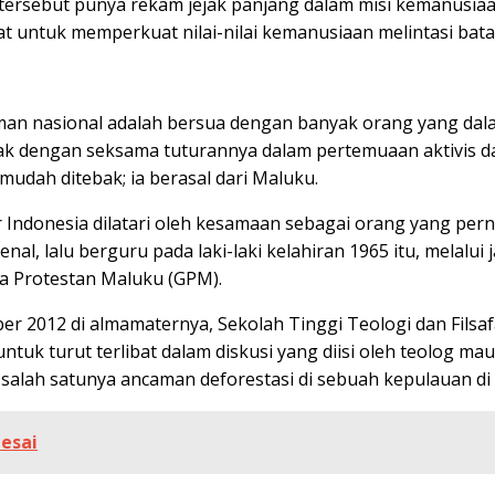
on tersebut punya rekam jejak panjang dalam misi kemanus
t untuk memperkuat nilai-nilai kemanusiaan melintasi batas
an nasional adalah bersua dengan banyak orang yang dalam
ak dengan seksama tuturannya dalam pertemuaan aktivis da
mudah ditebak; ia berasal dari Maluku.
r Indonesia dilatari oleh kesamaan sebagai orang yang pe
l, lalu berguru pada laki-laki kelahiran 1965 itu, melalui 
ja Protestan Maluku (GPM).
r 2012 di almamaternya, Sekolah Tinggi Teologi dan Filsafa
uk turut terlibat dalam diskusi yang diisi oleh teolog mau
 salah satunya ancaman deforestasi di sebuah kepulauan di
lesai