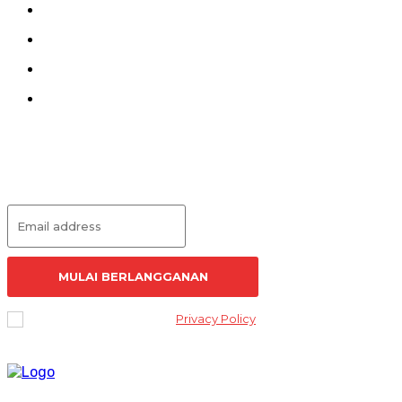
Kirim Tulisan
Kontak
Pedoman Siber
Redaksi
Langganan Artikel
MULAI BERLANGGANAN
I've read and accept the
Privacy Policy
.