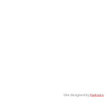
Lantai 2 Kantor Yayasan Lembaga Studi Sosial dan Agama
[ELSA] Jalan Sunan Ampel nomor 11, Kelurahan Tambakaji,
Ngaliyan, Kota Semarang Jawa Tengah 50185
© 2022 All Rights Reserved. elsaonline.com by YPK ELSA.
Site designed by
Naikasta
.