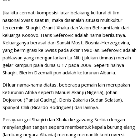
***
Jika kita cermati komposisi latar belakang kultural di tim
nasional Swiss saat ini, maka disanalah situasi multikultur
tercermin. Shaqiri, Granit Xhaka dan Valon Behrami lahir dari
keluarga Kosovo. Haris Seferovic adalah nama berikutnya.
Keluarganya berasal dari Sanski Most, Bosnia-Herzegovina,
yang bermigrasi ke Swiss pada akhir 1980-an. Seferovic adalah
pahlawan yang mengantarkan La Niti (julukan timnas) meraih
gelar kampiun piala dunia U 17 pada 2009. Seperti halnya
Shaqiri, Blerim Dzemaili pun adalah keturunan Albania.
Di luar nama-nama diatas, beberapa pemain lain merupakan
keturunan Afrika seperti Manuel Akanji (Nigeria), Johan
Dojourou (Pantai Gading), Denis Zakaria (Sudan Selatan),
Spanyol-Chili (Ricardo Rodrigues) dan lainnya.
Perayaan gol Shaqiri dan Xhaka ke gawang Serbia dengan
menyilangkan tangan seperti membentuk kepala burung elang
(lambang negara Albania) memang memantik kontroversi.