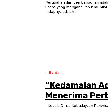
Perubahan dan pembangunan adalah
usaha yang mengabaikan nilai-nila
hidupnya adalah...
Berita
“Kedamaian Ad
Menerima Per
- Kepala Dinas Kebudayaan Pariwisata Pemuda dan Olahraga Kabupaten Brebes, Amin