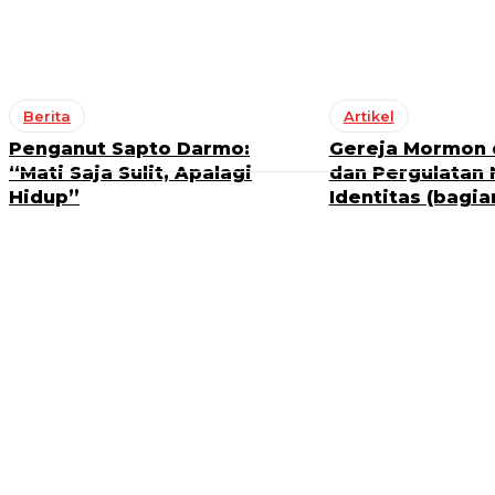
Berita
Artikel
Penganut Sapto Darmo:
Gereja Mormon d
“Mati Saja Sulit, Apalagi
dan Pergulatan
Hidup”
Identitas (bagian