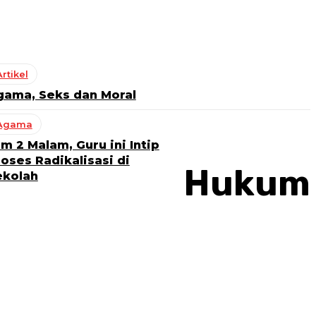
Artikel
gama, Seks dan Moral
Agama
m 2 Malam, Guru ini Intip
oses Radikalisasi di
Hukum
ekolah