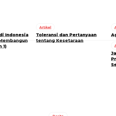
Artikel
i Indonesia
Toleransi dan Pertanyaan
A
 Membangun
tentang Kesetaraan
 1)
Ja
Pr
S