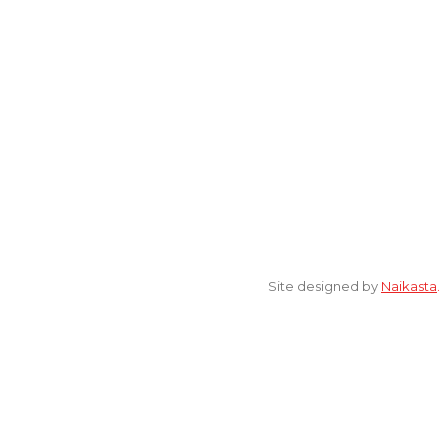
© 2022 All Rights Reserved. elsaonline.com by YPK ELSA.
Site designed by
Naikasta
.